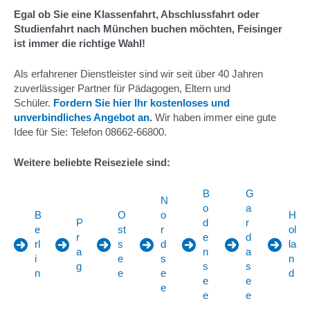
Egal ob Sie eine Klassenfahrt, Abschlussfahrt oder
Studienfahrt nach München buchen möchten, Feisinger
ist immer die richtige Wahl!
Als erfahrener Dienstleister sind wir seit über 40 Jahren
zuverlässiger Partner für Pädagogen, Eltern und
Schüler.
Fordern Sie hier Ihr kostenloses und
unverbindliches Angebot an
.
Wir haben immer eine gute
Idee für Sie: Telefon 08662-66800.
Weitere beliebte Reiseziele sind:
B
G
N
o
a
B
O
o
H
P
d
r
e
st
r
ol
r
e
d
rl
s
d
la
a
n
a
i
e
s
n
g
s
s
n
e
e
d
e
e
e
e
e